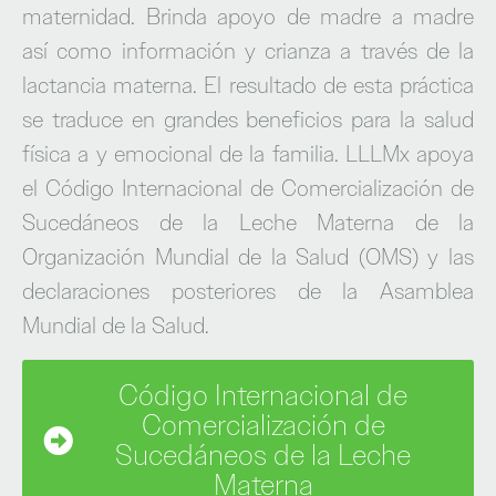
maternidad. Brinda apoyo de madre a madre
así como información y crianza a través de la
lactancia materna. El resultado de esta práctica
se traduce en grandes beneficios para la salud
física a y emocional de la familia. LLLMx apoya
el Código Internacional de Comercialización de
Sucedáneos de la Leche Materna de la
Organización Mundial de la Salud (OMS) y las
declaraciones posteriores de la Asamblea
Mundial de la Salud.
Código Internacional de
Comercialización de
Sucedáneos de la Leche
Materna