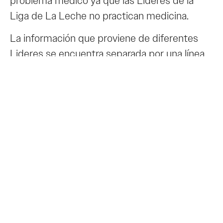
problema médico ya que las Líderes de la
Liga de La Leche no practican medicina.
La información que proviene de diferentes
Lideres se encuentra separada por una línea
horizontal.
¿Cuándo debo comenzar con la
alimentación complementaria de
mi bebé?
Se recomienda comenzar a introducir los
alimentos complementarios alrededor de la
mitad del primer año. Antes de este tiempo,
el sistema digestivo del bebé no ha
madurado lo suficiente como para digerir y
procesar adecuadamente ningún otro