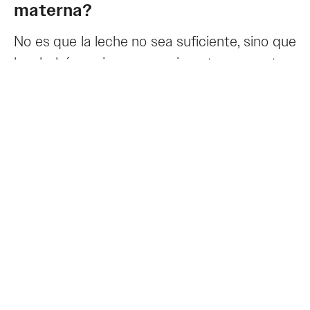
materna?
No es que la leche no sea suficiente, sino que
los bebés quieren experimentar con otros
sabores y texturas, y por tanto, enriquecer su
alimentación. La leche humana podría
satisfacer las necesidades nutricionales por
más
tiempo del que creemos, sin embargo,
evolutivamente, deseamos comer otras
cosas a partir de cierta edad.
El bebé no necesita tomar papillas
En realidad, sólo adquiere la habilidad para
comer lo que necesita, si se le deja seguir a