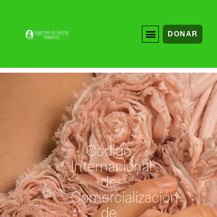
DONAR
Código
Internacional
de
Comercialización
de