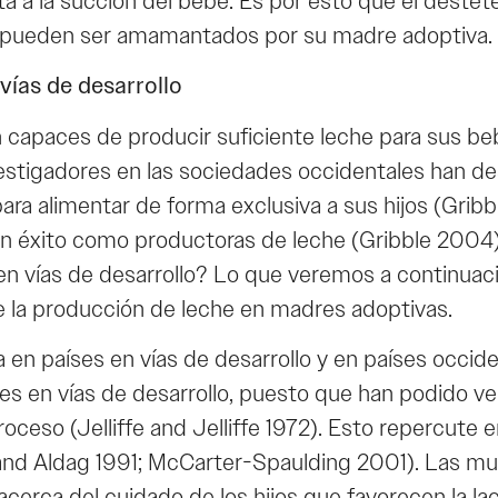
 a la succión del bebé. Es por esto que el destete 
a pueden ser amamantados por su madre adoptiva.
vías de desarrollo
 capaces de producir suficiente leche para sus be
estigadores en las sociedades occidentales han des
 para alimentar de forma exclusiva a sus hijos (Grib
enen éxito como productoras de leche (Gribble 20
en vías de desarrollo? Lo que veremos a continuaci
e la producción de leche en madres adoptivas.
a en países en vías de desarrollo y en países occid
íses en vías de desarrollo, puesto que han podido
eso (Jelliffe and Jelliffe 1972). Esto repercute e
and Aldag 1991; McCarter-Spaulding 2001). Las muje
erca del cuidado de los hijos que favorecen la la