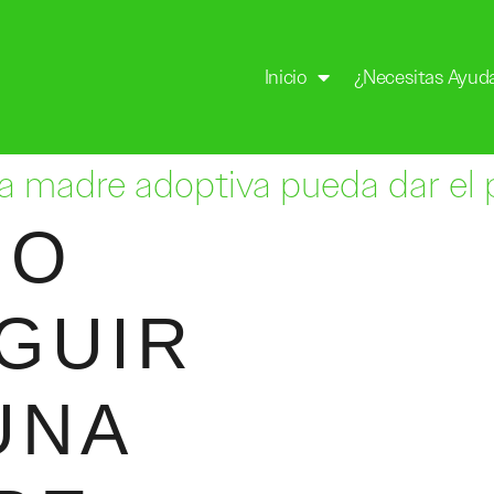
Inicio
¿Necesitas Ayud
 madre adoptiva pueda dar el
MO
GUIR
UNA