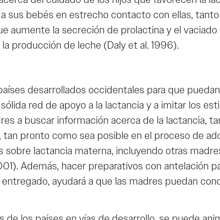
 a sus bebés en estrecho contacto con ellas, tant
e aumente la secreción de prolactina y el vaciado
 producción de leche (Daly et al. 1996).
países desarrollados occidentales para que pueda
 sólida red de apoyo a la lactancia y a imitar los e
res a buscar información acerca de la lactancia, t
a, tan pronto como sea posible en el proceso de a
 sobre lactancia materna, incluyendo otras madre
2001). Además, hacer preparativos con antelación p
ntregado, ayudará a que las madres puedan concent
es de los países en vías de desarrollo, se puede an