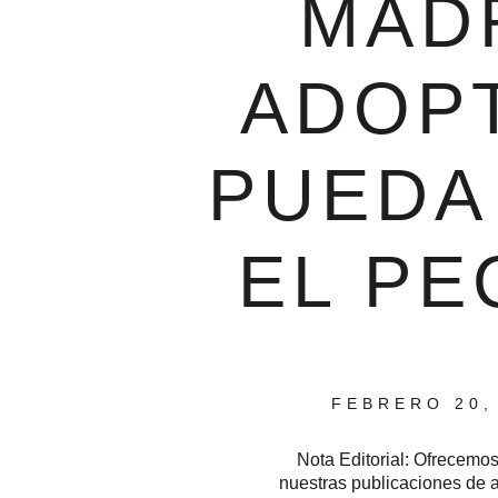
MAD
ADOPT
PUEDA
EL P
FEBRERO 20,
Nota Editorial: Ofrecemos
nuestras publicaciones de 