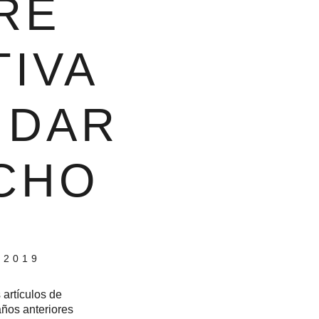
RE
IVA
 DAR
ECHO
 2019
 artículos de
años anteriores