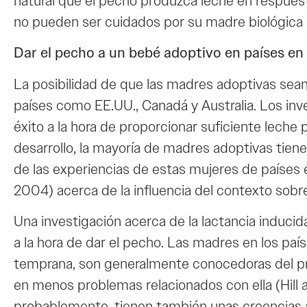
natural que el pecho produzca leche en respuesta
no pueden ser cuidados por su madre biológic
Dar el pecho a un bebé adoptivo en países en 
La posibilidad de que las madres adoptivas sean
países como EE.UU., Canadá y Australia. Los inv
éxito a la hora de proporcionar suficiente leche
desarrollo, la mayoría de madres adoptivas ti
de las experiencias de estas mujeres de países 
2004) acerca de la influencia del contexto sobr
Una investigación acerca de la lactancia inducid
a la hora de dar el pecho. Las madres en los pa
temprana, son generalmente conocedoras del proc
en menos problemas relacionados con ella (Hill 
probablemente, tienen también unas creencias ac