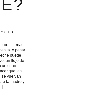
HE?
 2019
 producir más
cesita. A pesar
leche puede
o, un flujo de
n un seno
acer que las
n se vuelvan
ara la madre y
…]