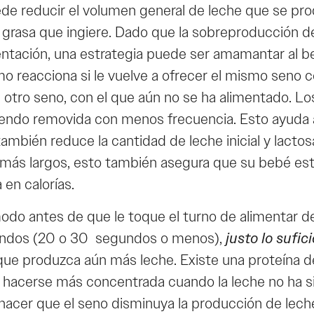
de reducir el volumen general de leche que se pro
 grasa que ingiere. Dado que la sobreproducción d
ntación, una estrategia puede ser amamantar al be
o reacciona si le vuelve a ofrecer el mismo seno c
l otro seno, con el que aún no se ha alimentado. L
endo removida con menos frecuencia. Esto ayuda a 
ambién reduce la cantidad de leche inicial y lacto
más largos, esto también asegura que su bebé es
 en calorías.
modo antes de que le toque el turno de alimentar d
gundos (20 o 30 segundos o menos),
justo lo sufi
que produzca aún más leche. Existe una proteína de 
 y hacerse más concentrada cuando la leche no ha 
 hacer que el seno disminuya la producción de leche