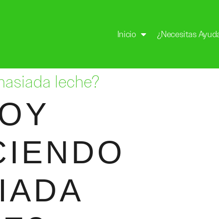
Inicio
¿Necesitas Ayud
asiada leche?
TOY
CIENDO
IADA