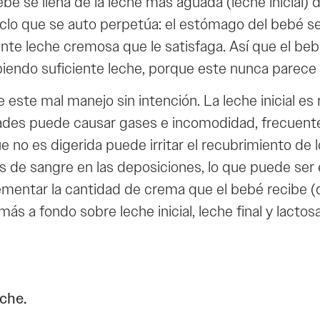
bé se llena de la leche más aguada (leche inicial)
n ciclo que se auto perpetúa: el estómago del bebé 
e leche cremosa que le satisfaga. Así que el bebé l
iendo suficiente leche, porque este nunca parece 
este mal manejo sin intención. La leche inicial es r
idades puede causar gases e incomodidad, frecue
e no es digerida puede irritar el recubrimiento de l
s de sangre en las deposiciones, lo que puede s
 incrementar la cantidad de crema que el bebé recibe
más a fondo sobre leche inicial, leche final y lact
eche.