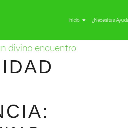
Inicio
¿Necesitas Ayud
un divino encuentro
NIDAD
CIA: