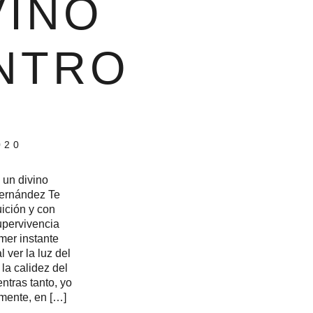
VINO
NTRO
020
 un divino
Hernández Te
uición y con
upervivencia
mer instante
 ver la luz del
la calidez del
ntras tanto, yo
mente, en […]