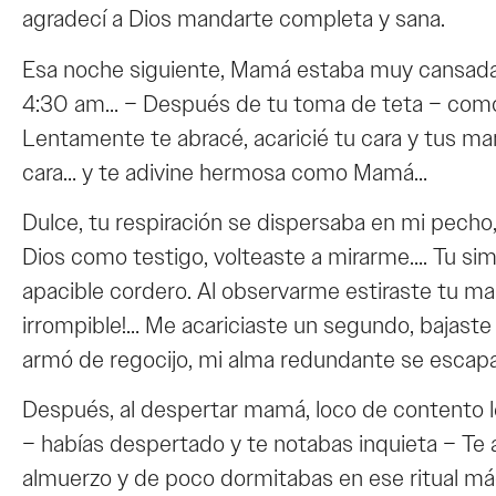
agradecí a Dios mandarte completa y sana.
Esa noche siguiente, Mamá estaba muy cansada, h
4:30 am… – Después de tu toma de teta – como 
Lentamente te abracé, acaricié tu cara y tus ma
cara… y te adivine hermosa como Mamá…
Dulce, tu respiración se dispersaba en mi pecho,
Dios como testigo, volteaste a mirarme…. Tu simp
apacible cordero. Al observarme estiraste tu ma
irrompible!… Me acariciaste un segundo, bajaste
armó de regocijo, mi alma redundante se escapab
Después, al despertar mamá, loco de contento le
– habías despertado y te notabas inquieta – Te 
almuerzo y de poco dormitabas en ese ritual mág