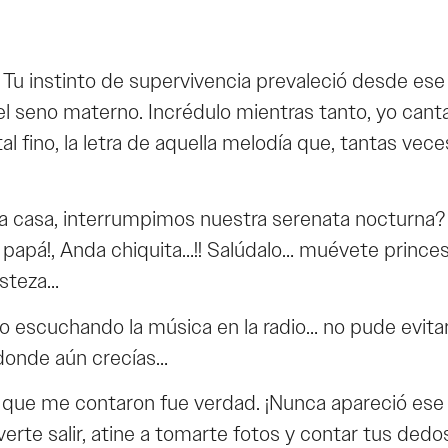
Tu instinto de supervivencia prevaleció desde ese 
 del seno materno. Incrédulo mientras tanto, yo ca
 fino, la letra de aquella melodía que, tantas vec
o a casa, interrumpimos nuestra serenata nocturna
apá!, Anda chiquita…!! Salúdalo… muévete princesa
isteza…
escuchando la música en la radio… no pude evitar 
 donde aún crecías…
o que me contaron fue verdad. ¡Nunca apareció ese
erte salir, atine a tomarte fotos y contar tus ded