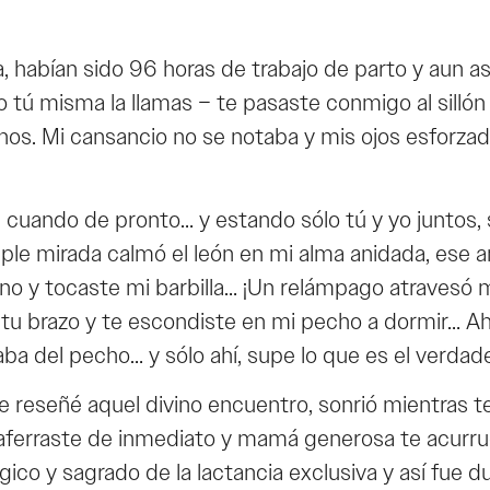
abían sido 96 horas de trabajo de parto y aun así 
tú misma la llamas – te pasaste conmigo al silló
nos. Mi cansancio no se notaba y mis ojos esforzad
 cuando de pronto… y estando sólo tú y yo juntos, s
le mirada calmó el león en mi alma anidada, ese an
no y tocaste mi barbilla… ¡Un relámpago atravesó 
 tu brazo y te escondiste en mi pecho a dormir… Ah
a del pecho… y sólo ahí, supe lo que es el verdad
 reseñé aquel divino encuentro, sonrió mientras te
aferraste de inmediato y mamá generosa te acurruc
ico y sagrado de la lactancia exclusiva y así fue 