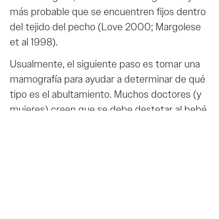
más probable que se encuentren fijos dentro
del tejido del pecho (Love 2000; Margolese
et al 1998).
Usualmente, el siguiente paso es tomar una
mamografía para ayudar a determinar de qué
tipo es el abultamiento. Muchos doctores (y
mujeres) creen que se debe destetar al bebé
antes de practicarse la mamografía. La
lactancia puede dificultar la lectura y puede
ser que no sea apropiado tomar mamografías
para propósitos rutinarios de detección. Un
radiólogo con experiencia podrá leer una
mamografía diagnóstica de un pecho
lactante. Esto es especialmente cierto si la