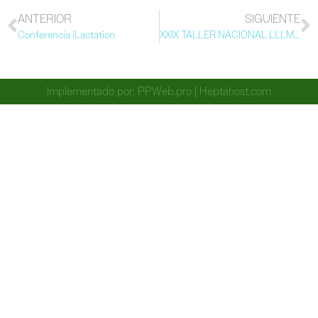
ANTERIOR
SIGUIENTE
Conferencia iLactation
XXIX TALLER NACIONAL LLLMÉX. ”LACTANCIA: VENCIENDO LOS OBSTÁCULOS”
Implementado por:
PPWeb.pro
|
Heptahost.com