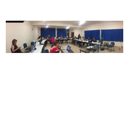
Del pasado 19 al 21 de enero tuvimos como La
Liga de La Leche de México AC. la 2da
reunión de trabajo para reformular las líneas
estratégicas y el funcionamiento institucional
de nuestra organización.