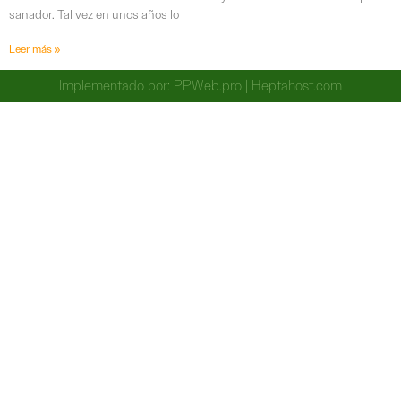
sanador. Tal vez en unos años lo
Leer más »
Implementado por:
PPWeb.pro
|
Heptahost.com