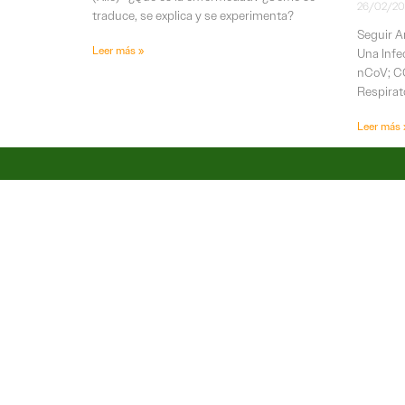
26/02/2
traduce, se explica y se experimenta?
Seguir 
Leer más »
Una Infe
nCoV; CO
Respirat
Leer más 