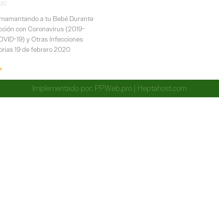
020
Amamantando a tu Bebé Durante
cción con Coronavirus (2019-
VID-19) y Otras Infecciones
orias 19 de febrero 2020
»
Implementado por:
PPWeb.pro
|
Heptahost.com