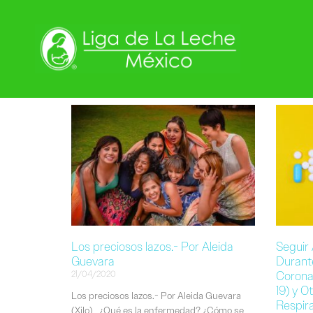
Los preciosos lazos.- Por Aleida
Seguir
Guevara
Durant
Corona
21/04/2020
19) y O
Los preciosos lazos.- Por Aleida Guevara
Respira
(Xilo) ¿Qué es la enfermedad? ¿Cómo se