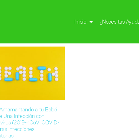
Inicio
¿Necesitas Ayud
 Amamantando a tu Bebé
e Una Infección con
virus (2019-nCoV; COVID-
tras Infecciones
torias