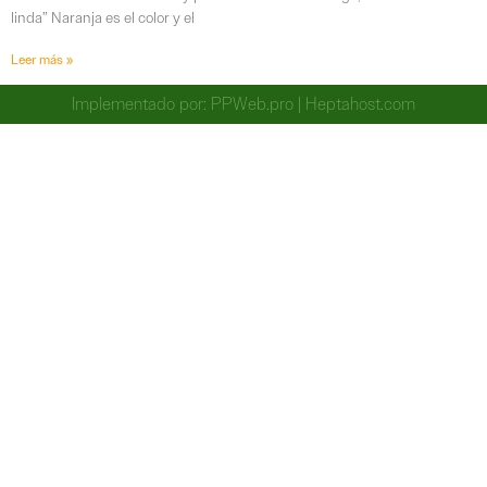
linda” Naranja es el color y el
Leer más »
Implementado por:
PPWeb.pro
|
Heptahost.com