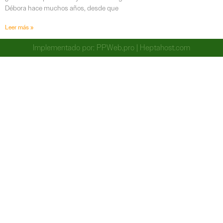
Débora hace muchos años, desde que
Leer más »
Implementado por:
PPWeb.pro
|
Heptahost.com