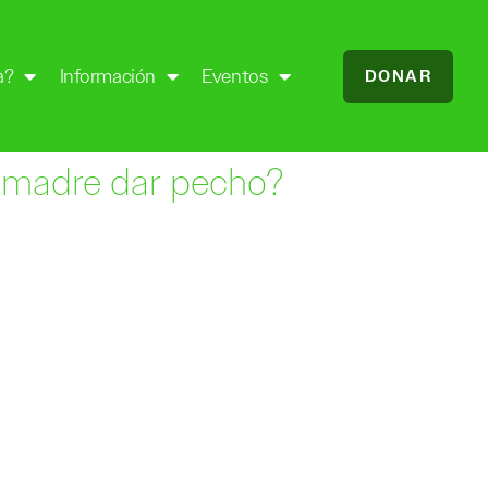
a?
Información
Eventos
DONAR
a madre dar pecho?