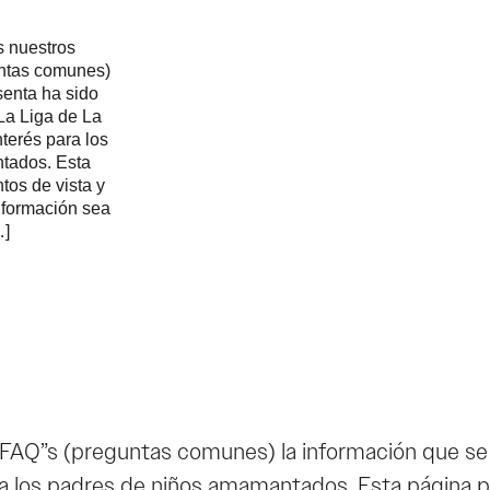
s nuestros
ntas comunes)
senta ha sido
La Liga de La
terés para los
tados. Esta
tos de vista y
información sea
…]
AQ”s (preguntas comunes) la información que se 
a los padres de niños amamantados. Esta página pr