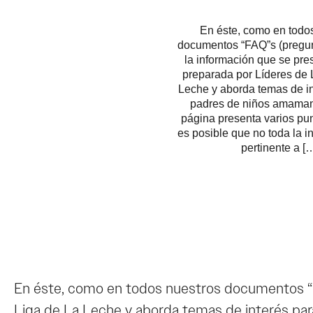
En éste, como en todo
documentos “FAQ”s (pregu
la información que se pre
preparada por Líderes de 
Leche y aborda temas de in
padres de niños amaman
página presenta varios pun
es posible que no toda la 
pertinente a [
En éste, como en todos nuestros documentos “F
Liga de La Leche y aborda temas de interés par