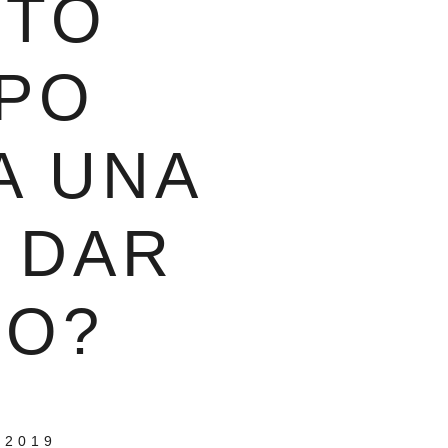
NTO
MPO
A UNA
 DAR
HO?
 2019