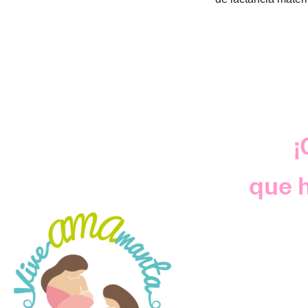
¡
que h