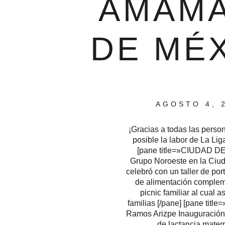
AMAM
DE MÉX
AGOSTO 4, 
¡Gracias a todas las pers
posible la labor de La Lig
[pane title=»CIUDAD D
Grupo Noroeste en la Ciu
celebró con un taller de por
de alimentación complem
picnic familiar al cual a
familias [/pane] [pane tit
Ramos Arizpe Inauguración
de lactancia mater