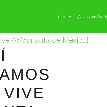
Inicio
¿Necesitas Ayud
 Vive AMAmanta de México!
Í
RAMOS
 VIVE