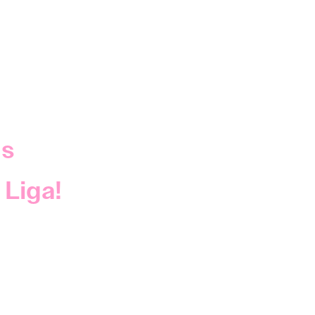
as
 Liga!