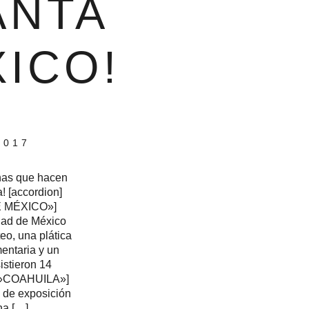
ANTA
ICO!
2017
onas que hacen
a! [accordion]
E MÉXICO»]
dad de México
teo, una plática
entaria y un
sistieron 14
le=»COAHUILA»]
 de exposición
na […]