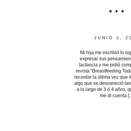
…
JUNIO 2, 2
Mi hija me escribió lo si
expresar sus pensamient
lactancia y me pidió comp
revista “Breastfeeding To
recordar la última vez que l
algo que se desvaneció ta
a lo largo de 3 ó 4 años, q
me di cuenta [