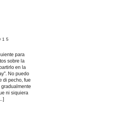
015
guiente para
os sobre la
artirlo en la
day”. No puedo
e di pecho, fue
n gradualmente
ue ni siquiera
…]