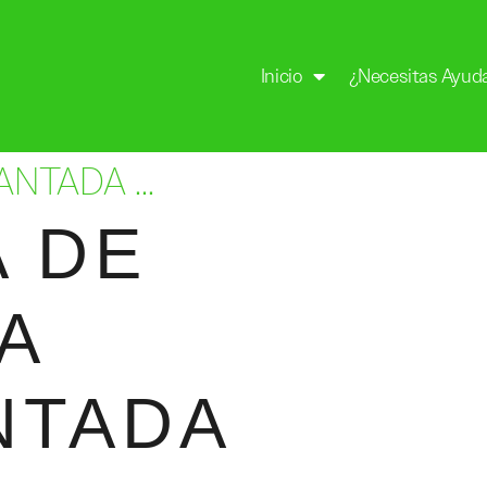
Inicio
¿Necesitas Ayud
ANTADA …
 DE
A
NTADA