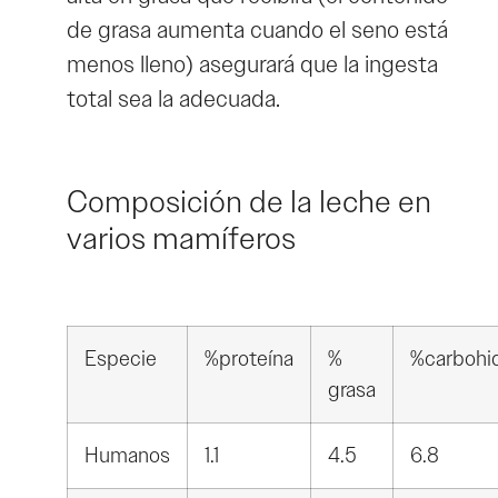
de grasa aumenta cuando el seno está
menos lleno) asegurará que la ingesta
total sea la adecuada.
Composición de la leche en
varios mamíferos
Especie
%proteína
%
%carbohi
grasa
Humanos
1.1
4.5
6.8