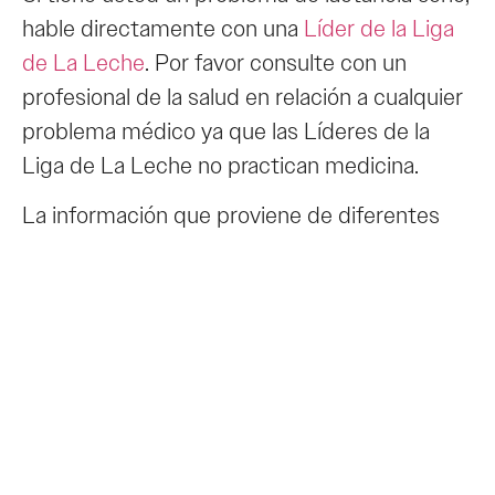
hable directamente con una
Líder de la Liga
de La Leche
. Por favor consulte con un
profesional de la salud en relación a cualquier
problema médico ya que las Líderes de la
Liga de La Leche no practican medicina.
La información que proviene de diferentes
Líderes se encuentra separada por una línea
horizontal.
¿Qué puedo hacer para adelgazar
sin perjudicar a mi bebé? Estoy
haciendo a diario 1000 calorías en
la cinta caminadora pero no bajo de
peso. No me he puesto a dieta de
alimentos pues creo que podría