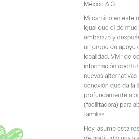
México A.C.
Mi camino en este m
igual que el de muc
embarazo y después
un grupo de apoyo d
localidad. Vivir de 
información oportun
nuevas alternativas p
conexión que da la 
profundamente a p
(facilitadora) para 
familias.
Hoy, asumo esta res
de gratitud y una vis