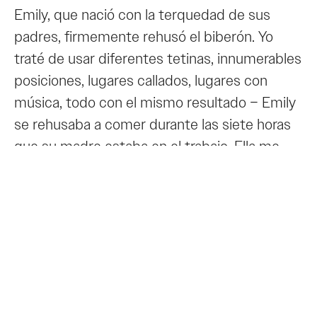
Emily, que nació con la terquedad de sus
padres, firmemente rehusó el biberón. Yo
traté de usar diferentes tetinas, innumerables
posiciones, lugares callados, lugares con
música, todo con el mismo resultado – Emily
se rehusaba a comer durante las siete horas
que su madre estaba en el trabajo. Ella me
miraba como diciendo: “no sé que será esta
cosa de plástico, pero no es mi madre, así
que quítenmela de enfrente!” Irene llegaba a
casa cada tarde para encontrarnos a ambos
agotados y enfadados.
Para remediar la situación, mantuvimos a
Emily en cama con nosotros toda la noche