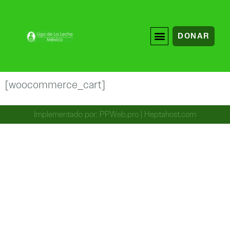
DONAR
[woocommerce_cart]
Implementado por:
PPWeb.pro
|
Heptahost.com