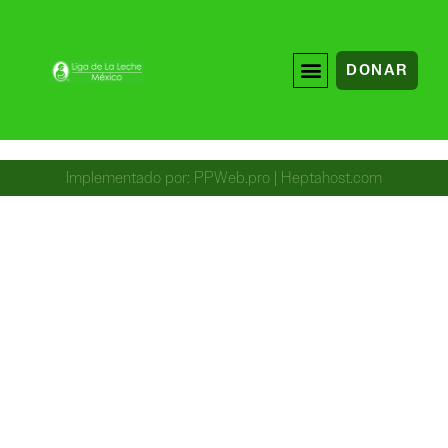
DONAR
Implementado por:
PPWeb.pro
|
Heptahost.com