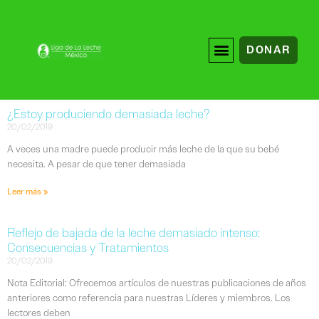
DONAR
¿Estoy produciendo demasiada leche?
20/02/2019
A veces una madre puede producir más leche de la que su bebé
necesita. A pesar de que tener demasiada
Leer más »
Reflejo de bajada de la leche demasiado intenso:
Consecuencias y Tratamientos
20/02/2019
Nota Editorial: Ofrecemos artículos de nuestras publicaciones de años
anteriores como referencia para nuestras Líderes y miembros. Los
lectores deben