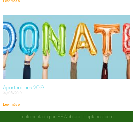
Leer más »
Aportaciones 2019
24/08/2019
Leer más »
Implementado por:
PPWeb.pro
|
Heptahost.com