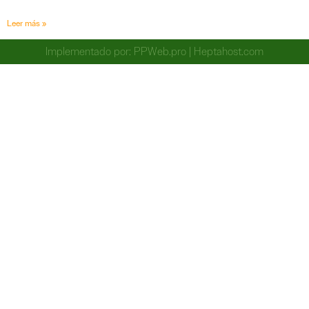
Leer más »
Implementado por:
PPWeb.pro
|
Heptahost.com