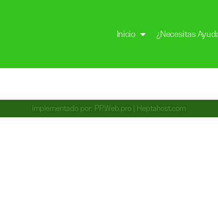
Inicio
¿Necesitas Ayud
Implementado por:
PPWeb.pro
|
Heptahost.com