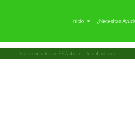
Inicio
¿Necesitas Ayud
Implementado por:
PPWeb.pro
|
Heptahost.com