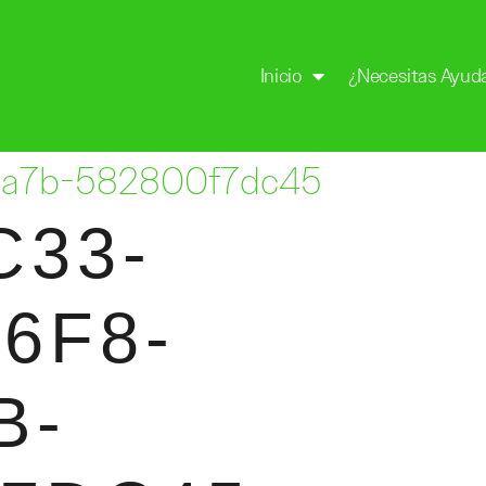
Inicio
¿Necesitas Ayud
aa7b-582800f7dc45
C33-
6F8-
B-