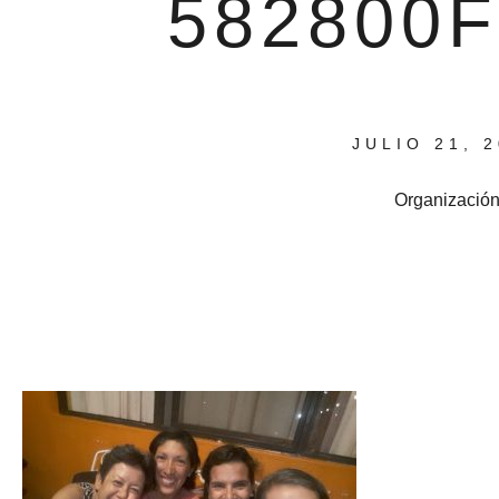
582800
JULIO 21, 
Organizació