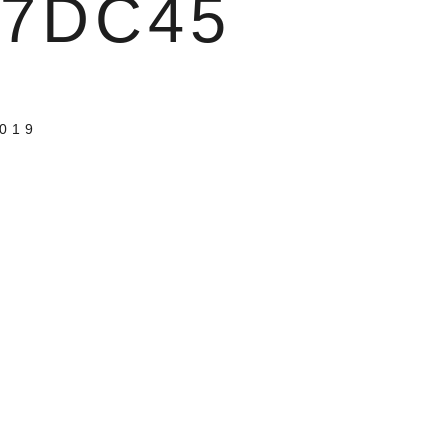
F7DC45
2019
n