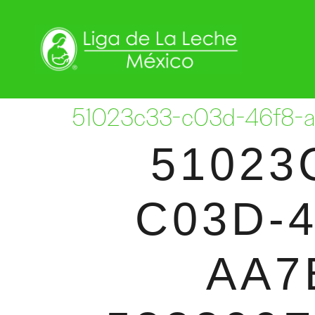
51023c33-c03d-46f8-
51023
C03D-4
AA7