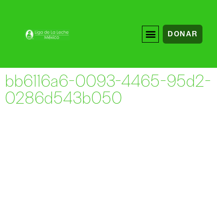
DONAR
bb6116a6-0093-4465-95d2-
0286d543b050