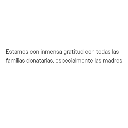
Estamos con inmensa gratitud con todas las
familias donatarias, especialmente las madres
que asisten a los grupos, por apoyar la Liga
de La Leche (LLLMX) con sus aportaciones
anuales.
» Gracias a que una madre realizó su
aportación anual antes que tú, hoy tu puedes
recibir información y apoyo sobre Lactancia
Materna y crianza respetuosa, hoy es tu