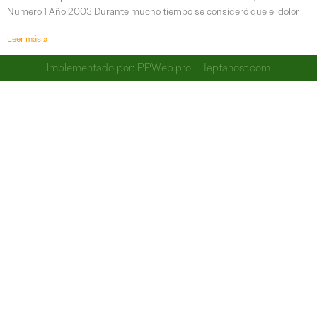
Numero 1 Año 2003 Durante mucho tiempo se consideró que el dolor
Leer más »
Implementado por:
PPWeb.pro
|
Heptahost.com