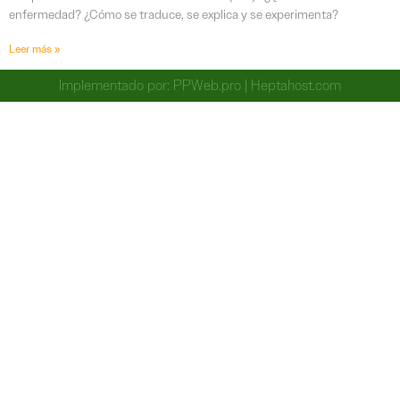
enfermedad? ¿Cómo se traduce, se explica y se experimenta?
Leer más »
Implementado por:
PPWeb.pro
|
Heptahost.com