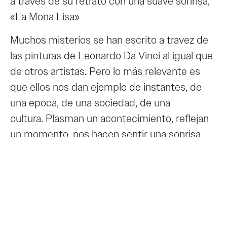
a través de su retrato con una suave sonrisa,
«La Mona Lisa»
Muchos misterios se han escrito a travez de
las pinturas de Leonardo Da Vinci al igual que
de otros artistas. Pero lo más relevante es
que ellos nos dan ejemplo de instantes, de
una epoca, de una sociedad, de una
cultura. Plasman un acontecimiento, reflejan
un momento, nos hacen sentir una sonrisa.
Muchos como Leonardo Da Vinci han visto
la
magia en la naturaleza de la vida
, se han
dejado impregnar del amor maternal a través
de una mujer con su hijo, y han plasmado
entre colores y pinceles
el arte de