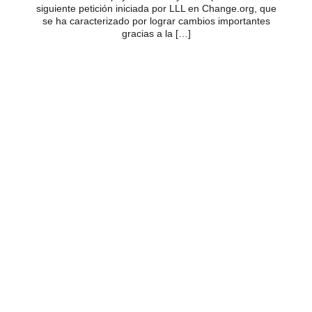
siguiente petición iniciada por LLL en Change.org, que
se ha caracterizado por lograr cambios importantes
gracias a la […]
La Lactancia materna en México se puede ver afectada
negativamente por la inclusión de Nestlé en la cruzada contra el hambre
que el Gobierno Mexicano ha iniciado. Solicitamos el apoyo de todos y
todas para firmar la siguiente petición iniciada por LLL en Change.org, que
se ha caracterizado por lograr cambios importantes gracias a la firma de
personas comprometidas como tú. Solamente tienes que entrar al enlace
que está abajo y firmar: lleva solamente un par de minutos y si el apoyo es
nacional e internacional, creemos que podremos lograr mucho con tu
apoyo. ¡Que mucha gente firme, así que comparte con tus contactos!
Muchas gracias.
* * *
México D.F Abril 18, 2013
La Liga
de La leche de México A. C., organización civil sin fines de lucro,
rechaza la participación de Nestlé en la “Cruzada contra el Hambre” que
está emprendiendo el gobierno mexicano.