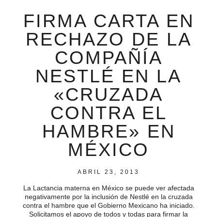
FIRMA CARTA EN
RECHAZO DE LA
COMPAÑÍA
NESTLÉ EN LA
«CRUZADA
CONTRA EL
HAMBRE» EN
MÉXICO
ABRIL 23, 2013
La Lactancia materna en México se puede ver afectada
negativamente por la inclusión de Nestlé en la cruzada
contra el hambre que el Gobierno Mexicano ha iniciado.
Solicitamos el apoyo de todos y todas para firmar la