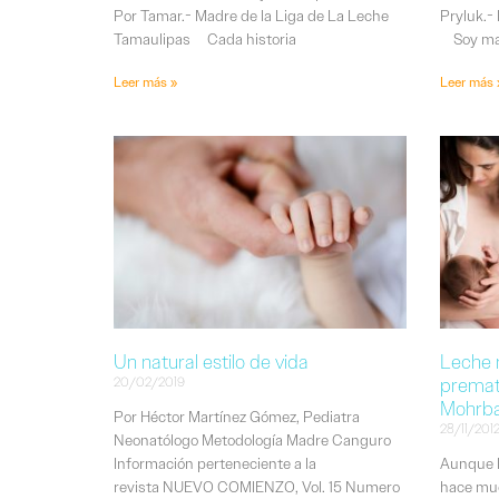
Por Tamar.- Madre de la Liga de La Leche
Pryluk.-
Tamaulipas Cada historia
Soy ma
Leer más »
Leer más 
Un natural estilo de vida
Leche 
premat
20/02/2019
Mohrb
Por Héctor Martínez Gómez, Pediatra
28/11/201
Neonatólogo Metodología Madre Canguro
Información perteneciente a la
Aunque l
revista NUEVO COMIENZO, Vol. 15 Numero
hace mu