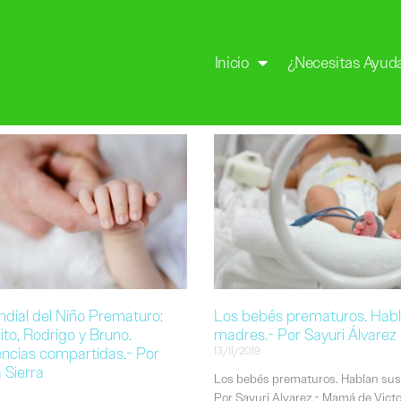
Inicio
¿Necesitas Ayud
dial del Niño Prematuro:
Los bebés prematuros. Habl
ito, Rodrigo y Bruno.
madres.- Por Sayuri Álvarez
encias compartidas.- Por
13/11/2019
 Sierra
Los bebés prematuros. Hablan su
Por Sayuri Alvarez.- Mamá de Vic