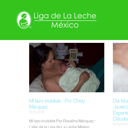
Mi lazo invisible.- Por Chely
Dia Mun
Márquez
Javierc
Experi
15/11/2019
Claudia
Mi lazo invisible Por Rosalina Márquez.-
14/11/2019
Líder de la Liga de La Leche México