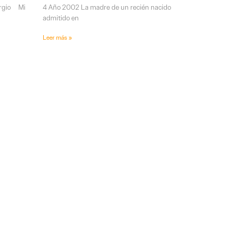
ergio Mi
4 Año 2002 La madre de un recién nacido
admitido en
Leer más »