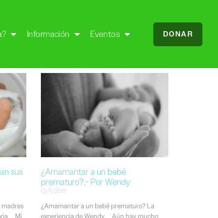
a?
Información
Eventos
DONAR
an sus
¿Amamantar a un bebé
prematuro?.- Por Wendy
13/11/2019
s madres
¿Amamantar a un bebé prematuro? La
toria Mi
experiencia de Wendy Aún hay mucho