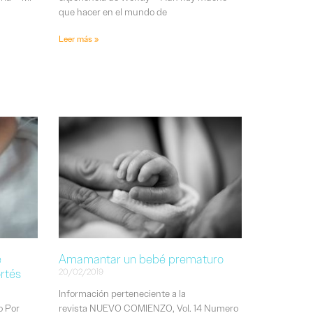
que hacer en el mundo de
Leer más »
e
Amamantar un bebé prematuro
ortés
20/02/2019
Información perteneciente a la
o Por
revista NUEVO COMIENZO, Vol. 14 Numero