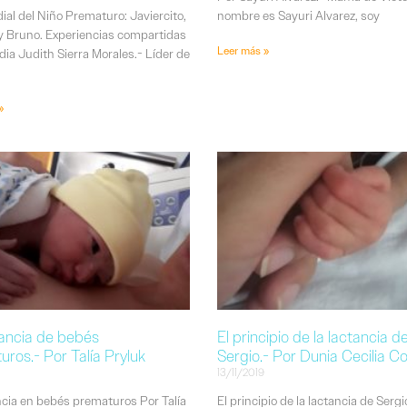
ial del Niño Prematuro: Javiercito,
nombre es Sayuri Alvarez, soy
y Bruno. Experiencias compartidas
Leer más »
dia Judith Sierra Morales.- Líder de
»
tancia de bebés
El principio de la lactancia d
ros.- Por Talía Pryluk
Sergio.- Por Dunia Cecilia C
13/11/2019
ncia en bebés prematuros Por Talía
El principio de la lactancia de Sergi